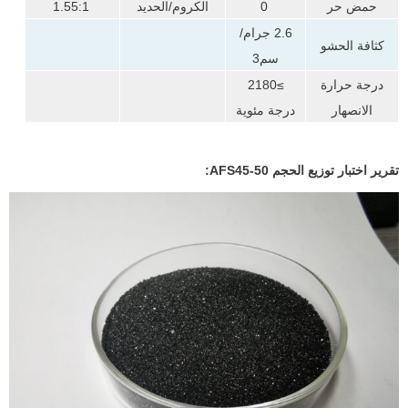
حمض حر
0
الكروم/الحديد
1.55:1
2.6 جرام/
كثافة الحشو
سم3
درجة حرارة
≥2180
الانصهار
درجة مئوية
تقرير اختبار توزيع الحجم AFS45-50: