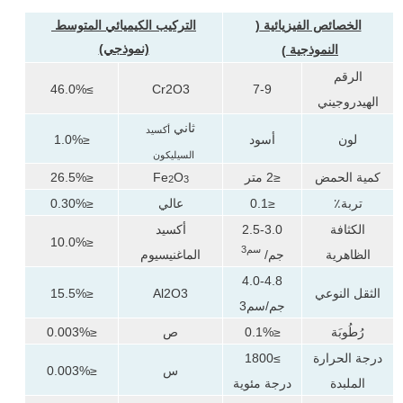
التركيب الكيميائي المتوسط ​​
الخصائص الفيزيائية
(
(نموذجي)
النموذجية
)
الرقم
≥46.0%
Cr2O3
7-9
الهيدروجيني
ثاني
أكسيد
لون
أسود
≤1.0%
السيليكون
كمية الحمض
≤2 متر
O
Fe
≤26.5%
2
3
تربة٪
≤0.1
عالي
≤0.30%
الكثافة
2.5-3.0
أكسيد
≤10.0%
سم3
الظاهرية
جم/
الماغنيسيوم
4.0-4.8
الثقل النوعي
Al2O3
≤15.5%
جم/سم3
رُطُوبَة
≤0.1%
ص
≤0.003%
درجة الحرارة
≥1800
س
≤0.003%
الملبدة
درجة مئوية