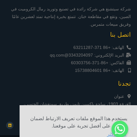
شركة سيتشنغ هي شركة رائدة في تصنيع وتوريد رمال الكروميت في
الصين، وتقع في مقاطعة خنان. تتمتع بخبرة إنتاجية تمتد لعشرين عامًا
وفريق مبيعات متمرس.
اتصل بنا
الهاتف: +86 371-63211287
البريد الإلكتروني: 3343204097@qq.com
الفاكس: +86-371-60303756
الهاتف: +86 15738804601
تجدنا
عنوان
الغرفة 1903، ساحة ياكسين تايمز، طريق سونغشان الجنوبي،
تشنغتشو، الصين
يستخدم هذا الموقع ملفات تعريف الارتباط لضمان
حصولك على أفضل تجربة على موقعنا.
يتعلم أكثر