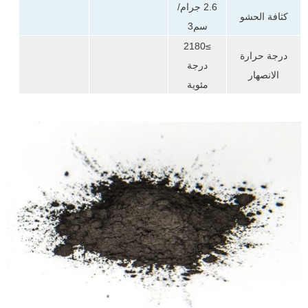
2.6 جرام/
كثافة الحشو
سم3
≥2180
درجة حرارة
درجة
الانصهار
مئوية