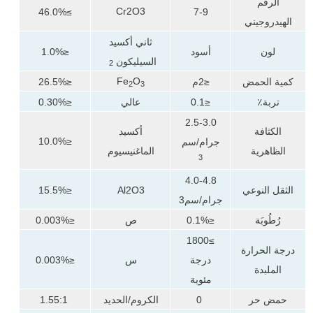
الرقم
Cr2O3
≥46.0%
7-9
الهيدروجيني
ثاني أكسيد
لون
أسود
≤1.0%
السيليكون
2
Fe
O
كمية الحمض
≤2م
≤26.5%
2
3
تربة٪
≤0.1
عالي
≤0.30%
2.5-3.0
الكثافة
أكسيد
≤10.0%
جرام/سم
الظاهرية
الماغنيسيوم
3
4.0-4.8
الثقل النوعي
Al2O3
≤15.5%
جرام/سم3
رُطُوبَة
≤0.1%
ص
≤0.003%
≥1800
درجة الحرارة
درجة
س
≤0.003%
الملبدة
مئوية
حمض حر
0
الكروم/الحديد
1.55:1