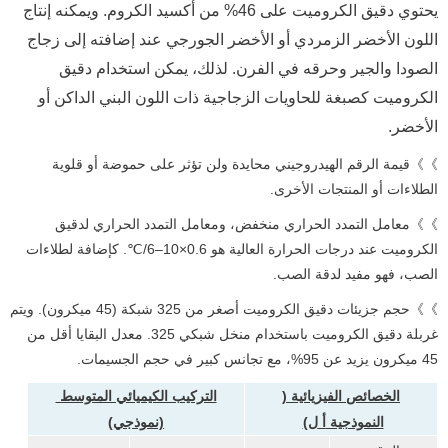
يحتوي دقيق الكروميت على 46% من أكسيد الكروم. ويمكنه إنتاج
اللون الأخضر الزمردي أو الأخضر الجورجي عند إضافته إلى زجاج
الصودا والجير وحرقه في الفرن. لذلك، يمكن استخدام دقيق
الكروميت كصبغة للحاويات الزجاجية ذات اللون البني الداكن أو
الأخضر.
》》قيمة الرقم الهيدروجيني محايدة ولن تؤثر على حموضة أو قلوية
الطلاءات أو المنتجات الأخرى.
》》معامل التمدد الحراري منخفض، ومعامل التمدد الحراري لدقيق
الكروميت عند درجات الحرارة العالية هو 0.6×10–6/℃. كإضافة لطلاءات
الصب، فهو مفيد لدقة الصب.
》》حجم جزيئات دقيق الكروميت أصغر من 325 شبكة (45 ميكرون). ويتم
غربلة دقيق الكروميت باستخدام منخل شبكي 325. معدل البقايا أقل من
45 ميكرون يزيد عن 95%، مع تجانس كبير في حجم الجسيمات.
الخصائص الفيزيائية (
التركيب الكيميائي المتوسط ​​
النموذجية
أ
ل)
(نموذجي)