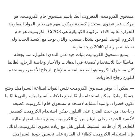
مسحوق الكروميت، المعروف أيضًا باسم مسحوق خام الكروميت، هو
مركب غير عضوي يستخدم كصبغة ومكون مهم في بعض المواد المقاومة
للحرارة عالية الأداء. تركيبته الكيميائية هي Cr2O3. الكروميت هو خام
الكروم الوحيد الموجود بشكل طبيعي، والذي يوجد مع أكسيد الحديد وله
نقطة انصهار تبلغ 2040 درجة مئوية.
— يتمتع مسحوق الكروميت بثبات جيد على المدى الطويل، مما يجعله
مناسبًا جدًا للاستخدام كصبغة في الدهانات والأحبار وخاصة الزجاج. لطالما
كان مسحوق الكروم هو الصبغة المفضلة لإنتاج الزجاج الأخضر، ويستخدم
لتلوين زجاج الحاويات.
— يمكن أن يوفر مسحوق الكروميت نفس الفوائد لصناعة السيراميك وينتج
جسمًا رماديًا. يمكن استخدامه أيضًا لصنع طلاءات السيراميك، والتي غالبًا ما
تكون خضراء، والمبدأ مشابه لاستخدام مسحوق خام الكروميت كصبغة
زجاجية. من حيث القدرة على التبلور، يمكن استخدام الكروميت كمصدر
لأكسيد الحديد، وعلى الرغم من أن الكروميت يتمتع بنقطة انصهار عالية
للغاية، إلا أن طاقة التنشيط للتبلور تقل مع زيادة محتوى الكروميت. لذلك،
فإن استخدام الكروميت كطلاء له القدرة على تحسين جودة السيراميك