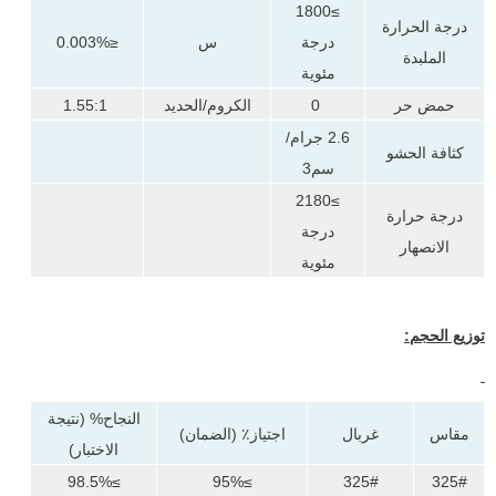
≥1800
درجة الحرارة
درجة
س
≤0.003%
الملبدة
مئوية
حمض حر
0
الكروم/الحديد
1.55:1
2.6 جرام/
كثافة الحشو
سم3
≥2180
درجة حرارة
درجة
الانصهار
مئوية
توزيع الحجم:
النجاح% (نتيجة
مقاس
غربال
اجتياز٪ (الضمان)
الاختبار)
≥98.5%
≥95%
325#
325#