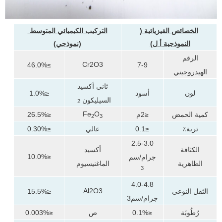
الخصائص الفيزيائية (
التركيب الكيميائي المتوسط ​​
النموذجية
أ
ل)
(نموذجي)
الرقم
Cr2O3
≥46.0%
7-9
الهيدروجيني
ثاني أكسيد
لون
أسود
≤1.0%
السيليكون
2
Fe
O
كمية الحمض
≤2م
≤26.5%
2
3
تربة٪
≤0.1
عالي
≤0.30%
2.5-3.0
الكثافة
أكسيد
≤10.0%
جرام/سم
الظاهرية
الماغنيسيوم
3
4.0-4.8
Al2O3
الثقل النوعي
≤15.5%
جرام/سم3
رُطُوبَة
≤0.1%
ص
≤0.003%