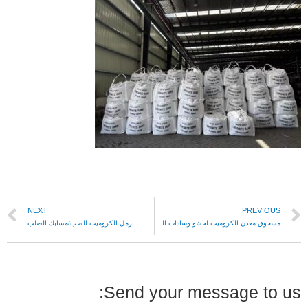
NEXT
PREVIOUS
مسحوق معدن الكروميت لحشو وسادات الفرامل
رمل الكروميت للصب/مسابك الصلب
Send your message to us: