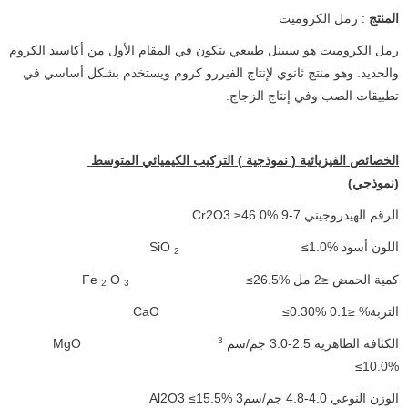
المنتج
: رمل الكروميت
رمل الكروميت هو سبينل طبيعي يتكون في المقام الأول من أكاسيد الكروم
والحديد. وهو منتج ثانوي لإنتاج الفيررو كروم ويستخدم بشكل أساسي في
تطبيقات الصب وفي إنتاج الزجاج.
الخصائص الفيزيائية
(
نموذجية
)
التركيب الكيميائي المتوسط ​​
(نموذجي)
الرقم الهيدروجيني 7-9 Cr2O3 ≥46.0%
اللون أسود SiO
≤1.0%
2
كمية الحمض ≤2 مل Fe
≤26.5%
O
2
3
التربة% ≤0.1 CaO
≤0.30%
3
الكثافة الظاهرية 2.5-3.0 جم/سم
MgO
≤10.0%
الوزن النوعي 4.0-4.8 جم/سم3 Al2O3 ≤15.5%