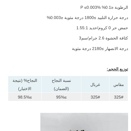
الرطوبة ≤0.1% P ≤0.003%
درجة حرارة التلبيد ≥1800 درجة مئوية ≤0.003%
حمض حر 0 كروم/حديد 1.55:1
كثافة الحشوة 2.6 جرام/سم3
درجة الانصهار ≥2180 درجة مئوية
توزيع الحجم:
نسبة النجاح
النجاح% (نتيجة
مقاس
غربال
(الضمان)
الاختبار)
≥98.5%
≥95%
325#
325#