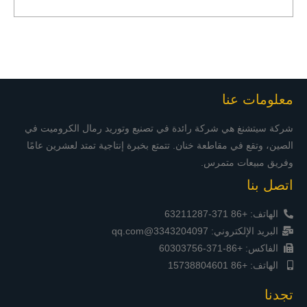
معلومات عنا
شركة سيتشنغ هي شركة رائدة في تصنيع وتوريد رمال الكروميت في
الصين، وتقع في مقاطعة خنان. تتمتع بخبرة إنتاجية تمتد لعشرين عامًا
وفريق مبيعات متمرس.
اتصل بنا
الهاتف: +86 371-63211287
البريد الإلكتروني: 3343204097@qq.com
الفاكس: +86-371-60303756
الهاتف: +86 15738804601
تجدنا