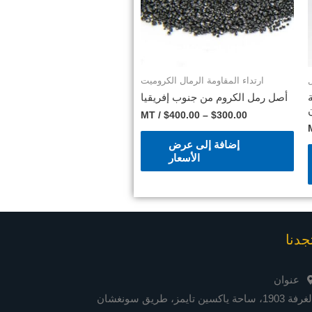
ارتداء المقاومة الرمال الكروميت
شبكة
أصل رمل الكروم من جنوب إفريقيا
/ MT
$
400.00
–
$
300.00
إضافة إلى عرض
الأسعار
جدنا
عنوان
الغرفة 1903، ساحة ياكسين تايمز، طريق سونغشان