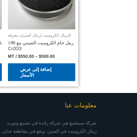
الرمال الكروميت لرمال الصرف مغرفة
رمل خام الكروميت الصيني مع 46٪
Cr2O3
/ MT
$
550.00
–
$
500.00
إضافة إلى عرض
الأسعار
معلومات عنا
شركة سيتشنغ هي شركة رائدة في تصنيع وتوريد
رمال الكروميت في الصين، وتقع في مقاطعة خنان.