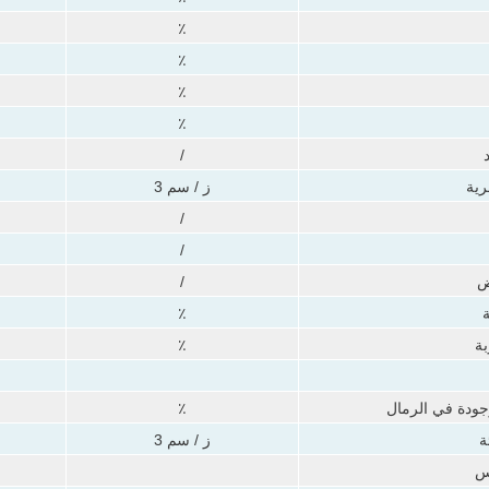
٪
٪
٪
٪
/
رية
ز / سم 3
/
/
ض
/
ة
٪
بة
٪
جودة في الرمال
٪
ة
ز / سم 3
س