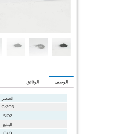
الوصف
الوثائق
العنصر
Cr2O3
SiO2
البشع
CaO