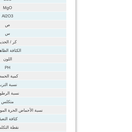
MgO
Al2O3
ص
س
كر / الحديد
الكثافة الظاه
اللون
PH
كمية الحم
نسبة الترب
نسبة الرطو
متكلس
نسبة الأحماض الحرة المو
كثافة التعبئ
نقطة التكل