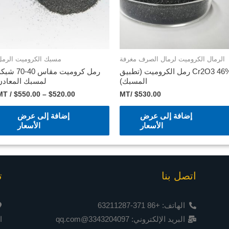
الرمال الكروميت لرمال الصرف مغرفة
مسبك الكروميت الرمل
46% Cr2O3 رمل الكروميت (تطبيق
رمل كروميت مقاس 40-70 
المسبك)
لمسبك المعادن
/ MT
$
550.00
–
$
520.00
/MT
$
530.00
إضافة إلى عرض
إضافة إلى عرض
الأسعار
الأسعار
اتصل بنا
ت
الهاتف: +86 371-63211287
البريد الإلكتروني: 3343204097@qq.com