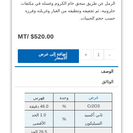
الرمل عن طريق سحق خام الكروم وغسله في مكثفات
حلزونية، ثم تجفيفه وتنظيفه من الغبار وغربلته وفرزه
حسب حجم الحبيبات.
/MT
$
520.00
إضافة إلى عرض
+
-
الأسعار
الوصف
الوثائق
غرض
وحدة
فِهرِس
Cr2O3
%
46.0 دقيقة
ثاني أكسيد
1.0 الحد
%
السيليكون
الأقصى
26.5 الحد