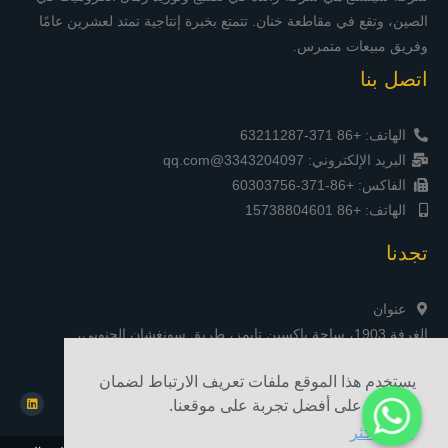
الصين، وتقع في مقاطعة خنان. تتمتع بخبرة إنتاجية تمتد لعشرين عامًا
وفريق مبيعات متمرس.
اتصل بنا
الهاتف: +86 371-63211287
البريد الإلكتروني: 3343204097@qq.com
الفاكس: +86-371-60303756
الهاتف: +86 15738804601
تجدنا
عنوان
الغرفة 1903، ساحة ياكسين تايمز، طريق سونغشان الجنوبي،
تشنغتشو، الصين
يستخدم هذا الموقع ملفات تعريف الارتباط لضمان
حصولك على أفضل تجربة على موقعنا.
يتعلم أكثر