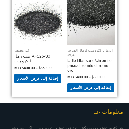
الرمال الكروميت لرمال الصرف
غير مصنف
مغرفة
AFS25-30 صب رمل
ladle filler sand/chromite
الكروميت
price/chromite chrome
/ MT
$
400.00
–
$
350.00
ore
/ MT
$
400.00
–
$
500.00
إضافة إلى عرض الأسعار
إضافة إلى عرض الأسعار
معلومات عنا
شركة سيتشنغ هي شركة رائدة في تصنيع وتوريد رمال الكروميت في